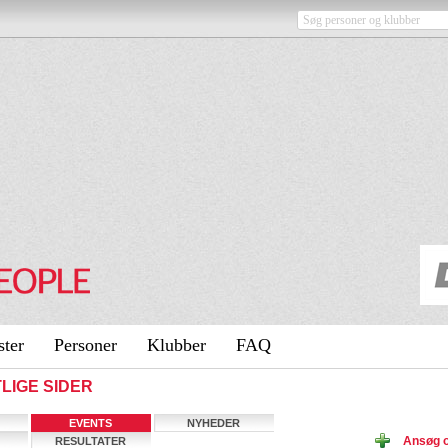
ster
Personer
Klubber
FAQ
TLIGE SIDER
EVENTS
NYHEDER
Ansøg o
RESULTATER