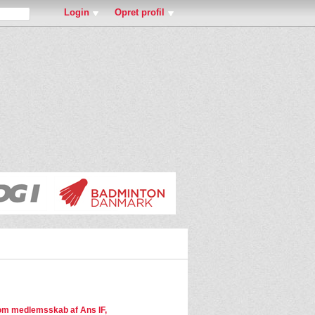
Login
Opret profil
m medlemsskab af Ans IF,