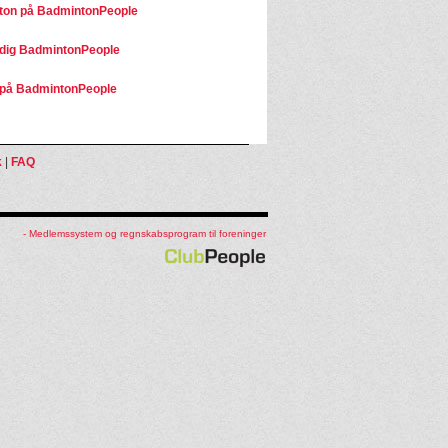
ton på BadmintonPeople
dig BadmintonPeople
på BadmintonPeople
k
|
FAQ
- Medlemssystem og regnskabsprogram til foreninger