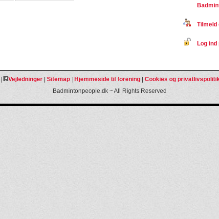
Badmin
Tilmeld 
Log ind 
|
Vejledninger
|
Sitemap
|
Hjemmeside til forening
|
Cookies og privatlivspoliti
Badmintonpeople.dk ~ All Rights Reserved