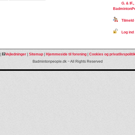
G. & IF.
BadmintonP
Tilmeld 
Log ind 
|
Vejledninger
|
Sitemap
|
Hjemmeside til forening
|
Cookies og privatlivspoliti
Badmintonpeople.dk ~ All Rights Reserved