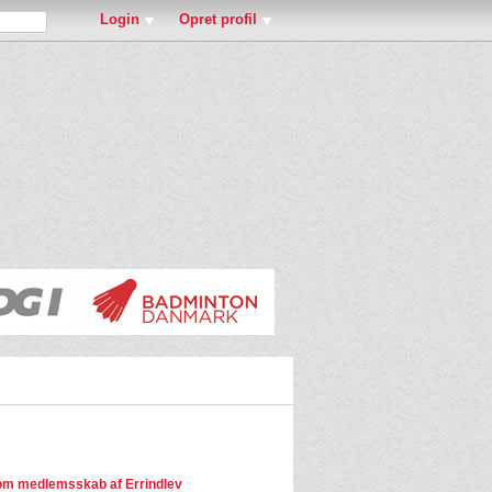
Login
Opret profil
m medlemsskab af Errindlev