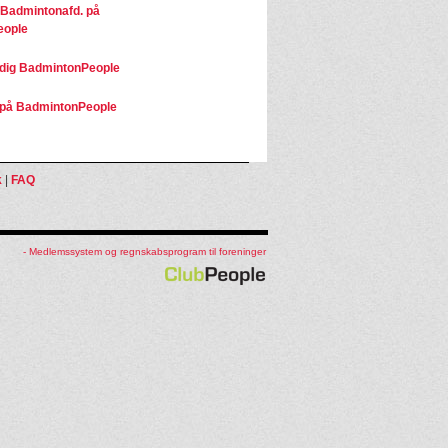
, Badmintonafd. på
eople
dig BadmintonPeople
på BadmintonPeople
k
|
FAQ
- Medlemssystem og regnskabsprogram til foreninger