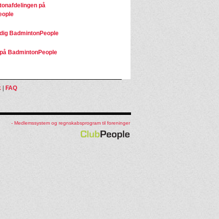
onafdelingen på
eople
dig BadmintonPeople
på BadmintonPeople
k
|
FAQ
- Medlemssystem og regnskabsprogram til foreninger