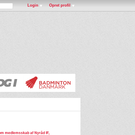
Login
Opret profil
m medlemsskab af Nyråd IF,