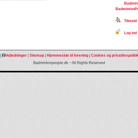
Badmint
BadmintonP
Tilmeld 
Log ind 
|
Vejledninger
|
Sitemap
|
Hjemmeside til forening
|
Cookies og privatlivspoliti
Badmintonpeople.dk ~ All Rights Reserved