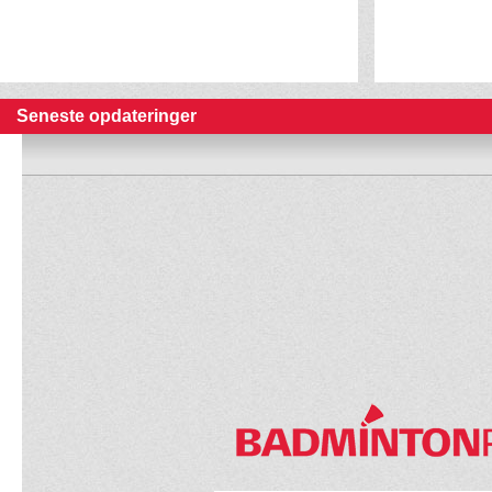
Seneste opdateringer