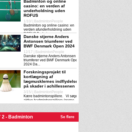
 2 - Badminton
Se flere