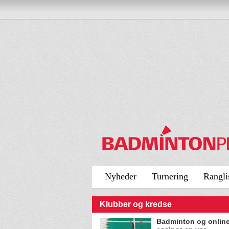
Nyheder
Turnering
Rangli
Klubber og kredse
Badminton og onlin