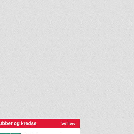
ubber og kredse
Se flere