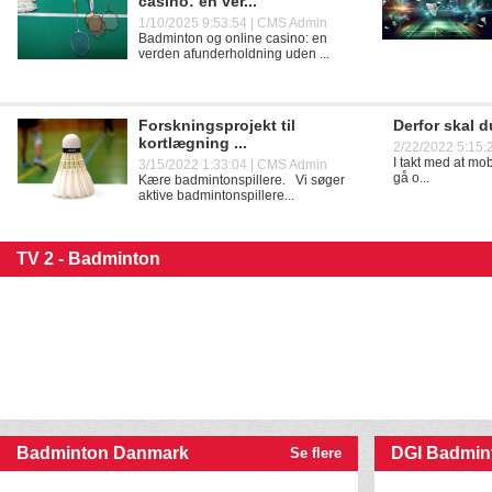
casino: en ver...
1/10/2025 9:53:54
|
CMS Admin
Badminton og online casino: en
verden afunderholdning uden ...
Forskningsprojekt til
Derfor skal d
kortlægning ...
2/22/2022 5:15:
I takt med at mo
3/15/2022 1:33:04
|
CMS Admin
gå o...
Kære badmintonspillere. Vi søger
aktive badmintonspillere...
TV 2 - Badminton
Badminton Danmark
DGI Badmin
Se flere