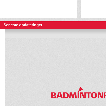
Seneste opdateringer