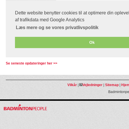
Se seneste opdateringer her >>
Vilkår
|
Vejledninger
|
Sitemap
|
Hjem
Badmintonpeo