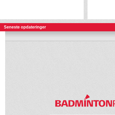
Seneste opdateringer