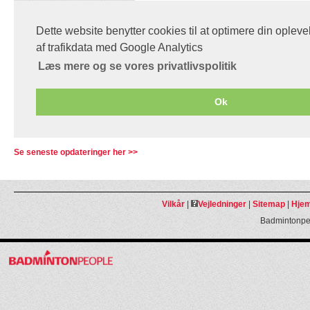
Se seneste opdateringer her >>
Vilkår
|
Vejledninger
|
Sitemap
|
Hjem
Badmintonpeo