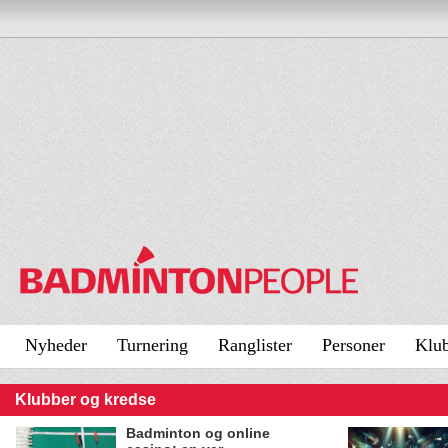
Nyheder
Turnering
Ranglister
Personer
Klu
Klubber og kredse
Badminton og online