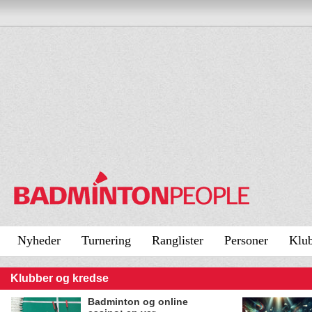
Nyheder
Turnering
Ranglister
Personer
Klu
Klubber og kredse
Badminton og online