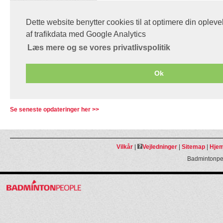
Se seneste opdateringer her >>
Vilkår
|
Vejledninger
|
Sitemap
|
Hjem
Badmintonpeo