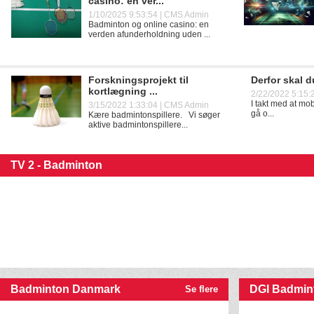
casino: en ver...
1/10/2025 9:53:54
|
CMS Admin
Badminton og online casino: en
verden afunderholdning uden ...
Forskningsprojekt til
Derfor skal d
kortlægning ...
2/22/2022 5:15:
I takt med at mo
3/15/2022 1:33:04
|
CMS Admin
gå o...
Kære badmintonspillere. Vi søger
aktive badmintonspillere...
TV 2 - Badminton
Badminton Danmark
DGI Badmin
Se flere