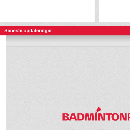
Seneste opdateringer