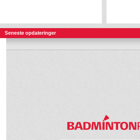
Seneste opdateringer