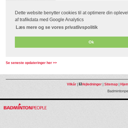
Se seneste opdateringer her >>
Vilkår
|
Vejledninger
|
Sitemap
|
Hjem
Badmintonpeo