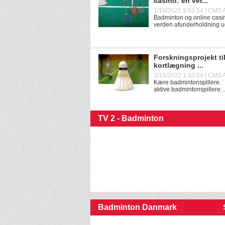
casino: en ver...
1/10/2025 9:53:54
|
CMS 
Badminton og online casi
verden afunderholdning ud
Forskningsprojekt ti
kortlægning ...
3/15/2022 1:33:04
|
CMS 
Kære badmintonspillere. 
aktive badmintonspillere...
TV 2 - Badminton
Badminton Danmark