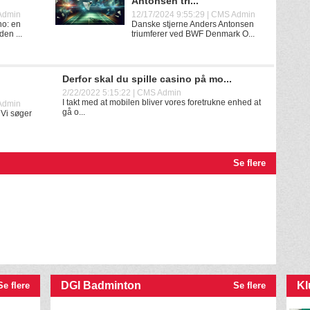
Antonsen tri...
Admin
12/17/2024 9:55:29
|
CMS Admin
no: en
Danske stjerne Anders Antonsen
en ...
triumferer ved BWF Denmark O...
l
Derfor skal du spille casino på mo...
2/22/2022 5:15:22
|
CMS Admin
I takt med at mobilen bliver vores foretrukne enhed at
Admin
gå o...
Vi søger
Se flere
DGI Badminton
Kl
Se flere
Se flere