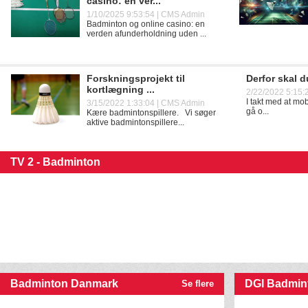
casino: en ver...
1/10/2025 9:53:54
|
CMS Admin
Badminton og online casino: en
verden afunderholdning uden ...
Forskningsprojekt til
Derfor skal d
kortlægning ...
2/22/2022 5:15:
I takt med at mo
3/15/2022 1:33:04
|
CMS Admin
gå o...
Kære badmintonspillere. Vi søger
aktive badmintonspillere...
TV 2 - Badminton
Badminton Danmark
DGI Badmin
Se flere