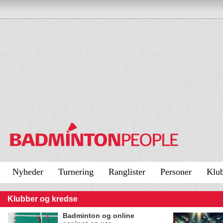
Nyheder
Turnering
Ranglister
Personer
Klu
Klubber og kredse
Badminton og online