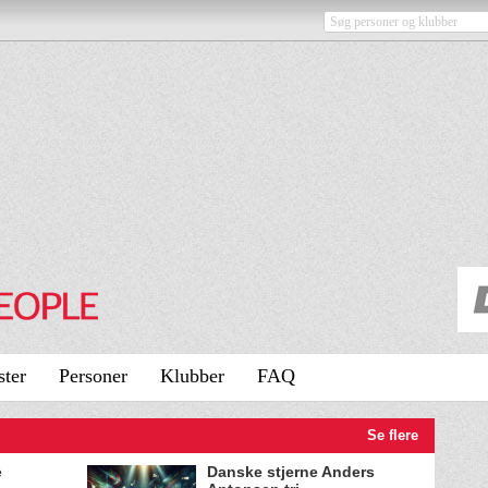
ster
Personer
Klubber
FAQ
Se flere
e
Danske stjerne Anders