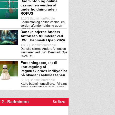
 2 - Badminton
Se flere