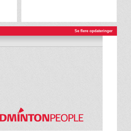
Se flere opdateringer