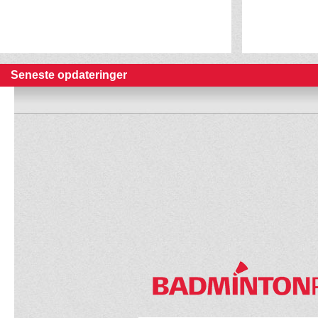
Seneste opdateringer