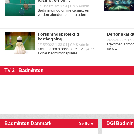
casino: en ver...
1/10/2025 9:53:54
|
CMS Admin
Badminton og online casino: en
verden afunderholdning uden ...
Forskningsprojekt til
Derfor skal d
kortlægning ...
2/22/2022 5:15:
I takt med at mo
3/15/2022 1:33:04
|
CMS Admin
gå o...
Kære badmintonspillere. Vi søger
aktive badmintonspillere...
TV 2 - Badminton
Badminton Danmark
DGI Badmin
Se flere