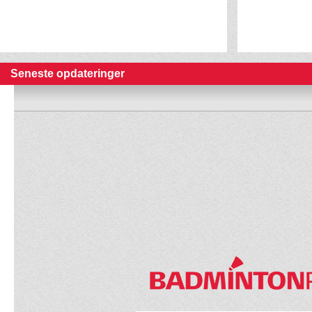
Seneste opdateringer