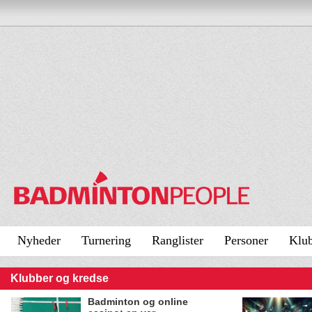
Nyheder
Turnering
Ranglister
Personer
Klu
Klubber og kredse
Badminton og online