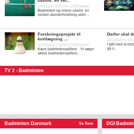
casino: en ver...
1/10/2025 9:53:54
|
CMS Admin
Badminton og online casino: en
verden afunderholdning uden ...
Forskningsprojekt til
Derfor skal d
kortlægning ...
2/22/2022 5:15:
I takt med at mo
3/15/2022 1:33:04
|
CMS Admin
gå o...
Kære badmintonspillere. Vi søger
aktive badmintonspillere...
TV 2 - Badminton
Badminton Danmark
DGI Badmin
Se flere