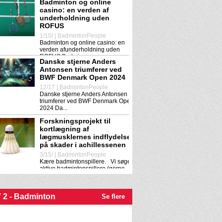
 2 - Badminton
Se flere