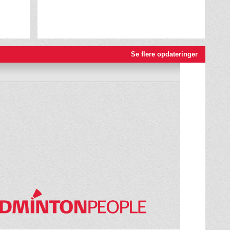
Se flere opdateringer