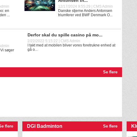
Antonsen tri...
Admin
12/17/2024 9:55:29
|
CMS Admin
no: en
Danske stjerne Anders Antonsen
en ...
triumferer ved BWF Denmark O...
l
Derfor skal du spille casino på mo...
2/22/2022 5:15:22
|
CMS Admin
I takt med at mobilen bliver vores foretrukne enhed at
Admin
gå o...
Vi søger
Se flere
DGI Badminton
Kl
Se flere
Se flere