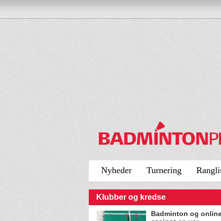
Nyheder
Turnering
Rangli
Klubber og kredse
Badminton og onlin