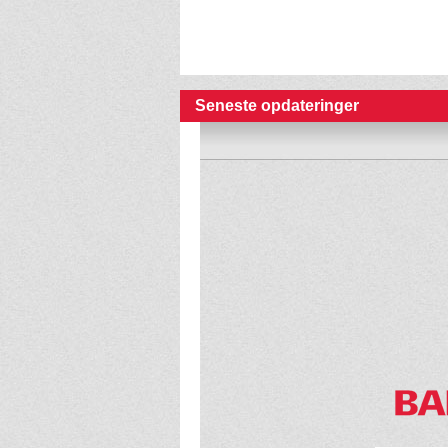
Seneste opdateringer