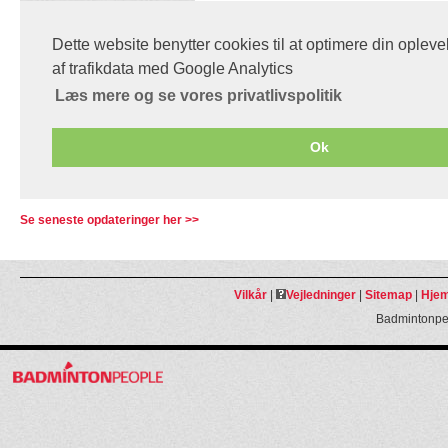
Se seneste opdateringer her >>
Vilkår
|
Vejledninger
|
Sitemap
|
Hjem
Badmintonpeo