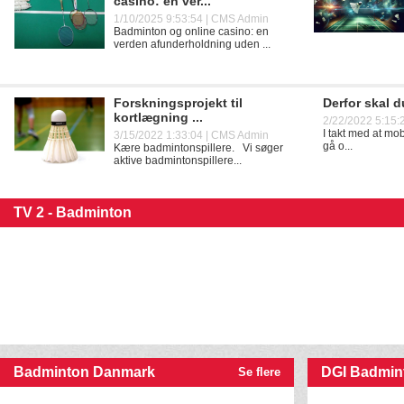
casino: en ver...
1/10/2025 9:53:54
|
CMS Admin
Badminton og online casino: en
verden afunderholdning uden ...
Forskningsprojekt til
Derfor skal d
kortlægning ...
2/22/2022 5:15:
I takt med at mo
3/15/2022 1:33:04
|
CMS Admin
gå o...
Kære badmintonspillere. Vi søger
aktive badmintonspillere...
TV 2 - Badminton
Badminton Danmark
DGI Badmin
Se flere