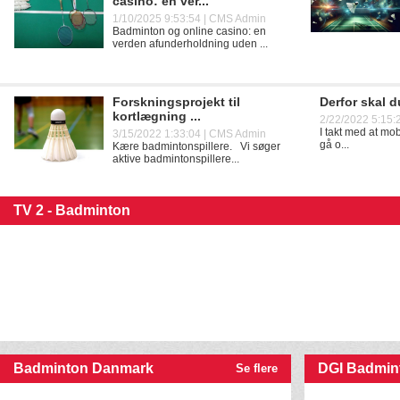
casino: en ver...
1/10/2025 9:53:54
|
CMS Admin
Badminton og online casino: en
verden afunderholdning uden ...
Forskningsprojekt til
Derfor skal d
kortlægning ...
2/22/2022 5:15:
I takt med at mo
3/15/2022 1:33:04
|
CMS Admin
gå o...
Kære badmintonspillere. Vi søger
aktive badmintonspillere...
TV 2 - Badminton
Badminton Danmark
DGI Badmin
Se flere