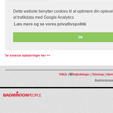
Se seneste opdateringer her >>
Vilkår
|
Vejledninger
|
Sitemap
|
Hjem
Badmintonpeo