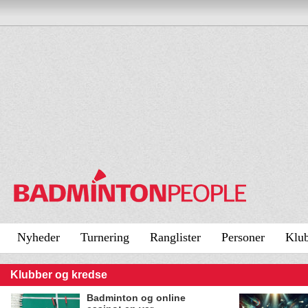
Nyheder
Turnering
Ranglister
Personer
Klu
Klubber og kredse
Badminton og online