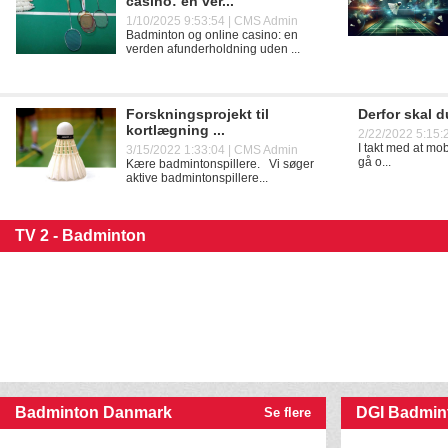
casino: en ver...
1/10/2025 9:53:54
|
CMS Admin
Badminton og online casino: en
verden afunderholdning uden ...
Forskningsprojekt til
Derfor skal d
kortlægning ...
2/22/2022 5:15:
I takt med at mo
3/15/2022 1:33:04
|
CMS Admin
gå o...
Kære badmintonspillere. Vi søger
aktive badmintonspillere...
TV 2 - Badminton
Badminton Danmark
DGI Badmin
Se flere