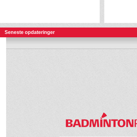
Seneste opdateringer