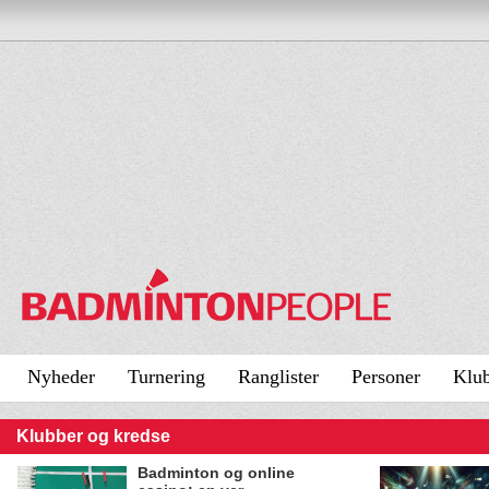
Nyheder
Turnering
Ranglister
Personer
Klu
Klubber og kredse
Badminton og online