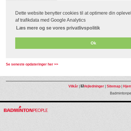
Se seneste opdateringer her >>
Vilkår
|
Vejledninger
|
Sitemap
|
Hjem
Badmintonpeo