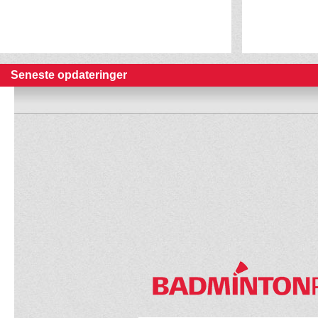
Seneste opdateringer