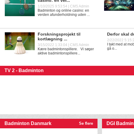
casino: en ver...
1/10/2025 9:53:54
|
CMS Admin
Badminton og online casino: en
verden afunderholdning uden ...
Forskningsprojekt til
Derfor skal d
kortlægning ...
2/22/2022 5:15:
I takt med at mo
3/15/2022 1:33:04
|
CMS Admin
gå o...
Kære badmintonspillere. Vi søger
aktive badmintonspillere...
TV 2 - Badminton
Badminton Danmark
DGI Badmin
Se flere