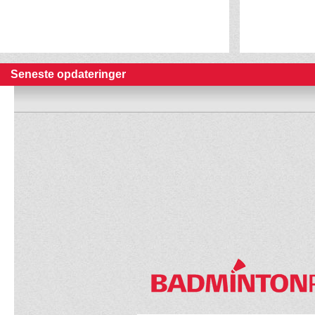
Seneste opdateringer