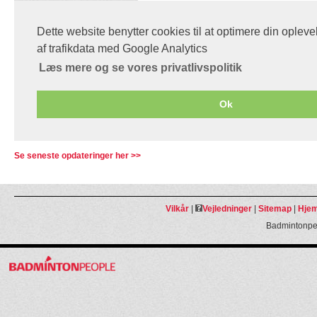
Se seneste opdateringer her >>
Vilkår
|
Vejledninger
|
Sitemap
|
Hjem
Badmintonpeo