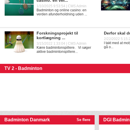
casino: en ver...
1/10/2025 9:53:54
|
CMS Admin
Badminton og online casino: en
verden afunderholdning uden ...
Forskningsprojekt til
Derfor skal d
kortlægning ...
2/22/2022 5:15:
I takt med at mo
3/15/2022 1:33:04
|
CMS Admin
gå o...
Kære badmintonspillere. Vi søger
aktive badmintonspillere...
TV 2 - Badminton
Badminton Danmark
DGI Badmin
Se flere