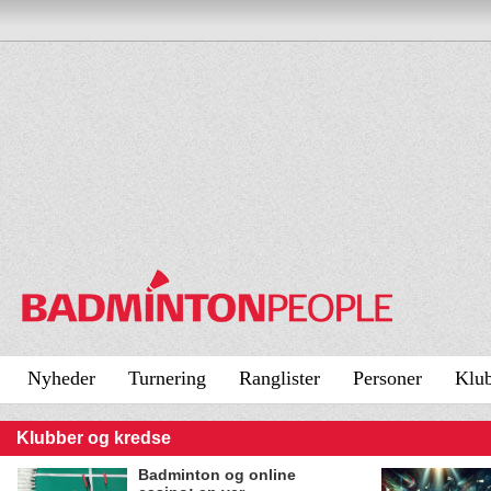
Nyheder
Turnering
Ranglister
Personer
Klu
Klubber og kredse
Badminton og online