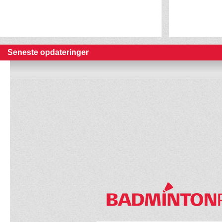
Seneste opdateringer