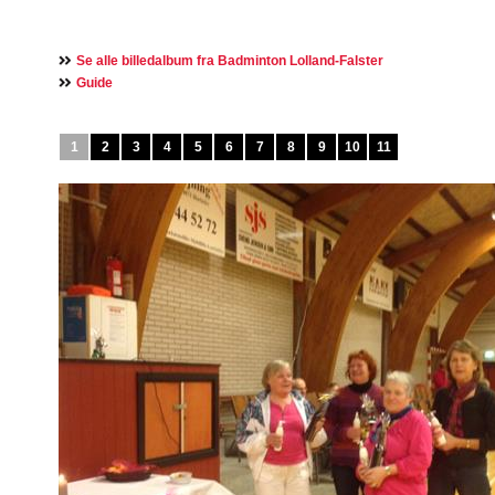
Se alle billedalbum fra Badminton Lolland-Falster
Guide
1
2
3
4
5
6
7
8
9
10
11