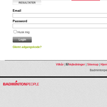
RESULTATER
Email
Password
Husk mig
Glemt adgangskode?
Vilkår
|
Vejledninger
|
Sitemap
|
Hjem
Badmintonpeo