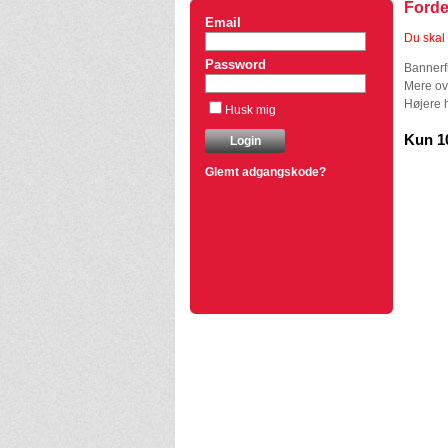
Forde
Email
Du skal 
Password
Bannerf
Mere ov
Højere h
Husk mig
Kun 10
Glemt adgangskode?