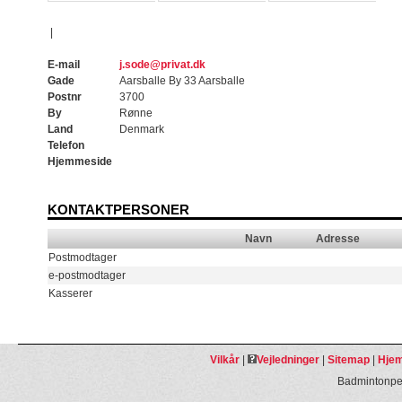
|
E-mail
j.sode@privat.dk
Gade
Aarsballe By 33 Aarsballe
Postnr
3700
By
Rønne
Land
Denmark
Telefon
Hjemmeside
KONTAKTPERSONER
Navn
Adresse
Postmodtager
e-postmodtager
Kasserer
Vilkår
|
Vejledninger
|
Sitemap
|
Hjem
Badmintonpeo