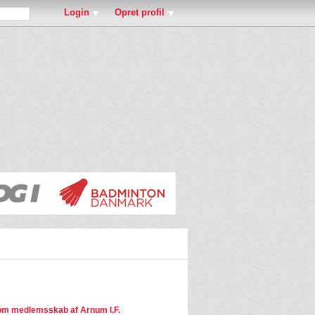
Login
Opret profil
m medlemsskab af Arnum I.F.