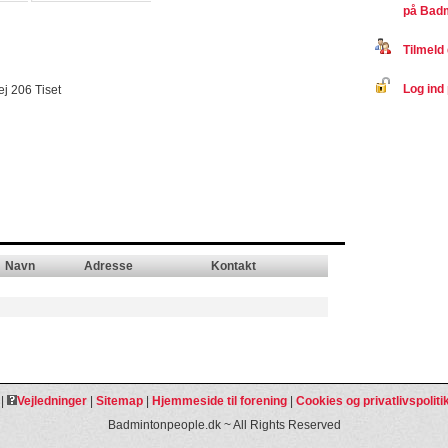
på Bad
Tilmeld 
Log ind 
ej 206 Tiset
Navn
Adresse
Kontakt
|
Vejledninger
|
Sitemap
|
Hjemmeside til forening
|
Cookies og privatlivspoliti
Badmintonpeople.dk ~ All Rights Reserved