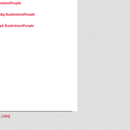
mintonPeople
dig BadmintonPeople
på BadmintonPeople
k
|
FAQ