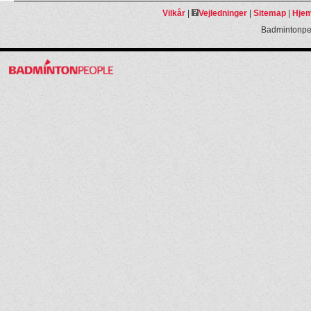
Vilkår
|
Vejledninger
|
Sitemap
|
Hjem
Badmintonpeo