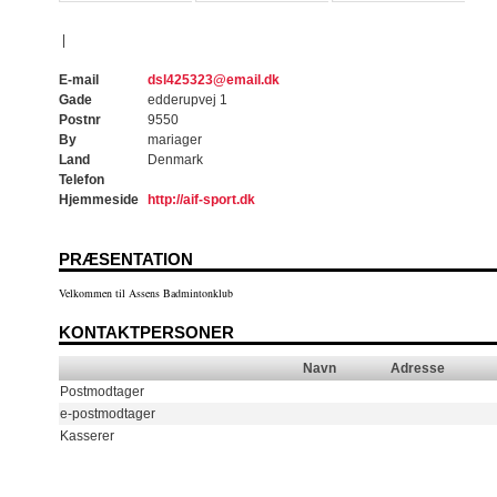
|
E-mail
dsl425323@email.dk
Gade
edderupvej 1
Postnr
9550
By
mariager
Land
Denmark
Telefon
Hjemmeside
http://aif-sport.dk
PRÆSENTATION
Velkommen til Assens Badmintonklub
KONTAKTPERSONER
Navn
Adresse
Postmodtager
e-postmodtager
Kasserer