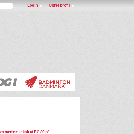
Login
Opret profil
om medlemsskab af BC 80 på