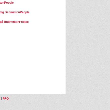
tonPeople
dig BadmintonPeople
på BadmintonPeople
k
|
FAQ