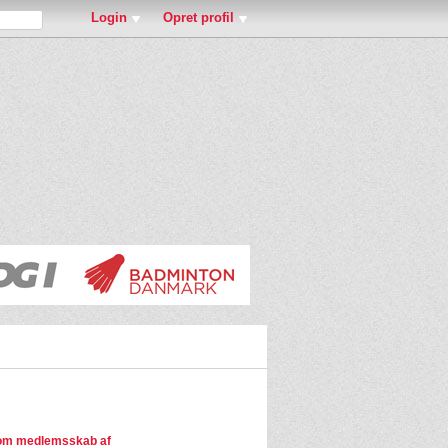
Login
Opret profil
om medlemsskab af