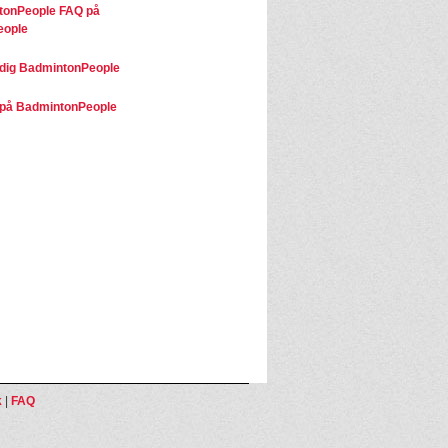
tonPeople FAQ på
eople
dig BadmintonPeople
på BadmintonPeople
k
|
FAQ