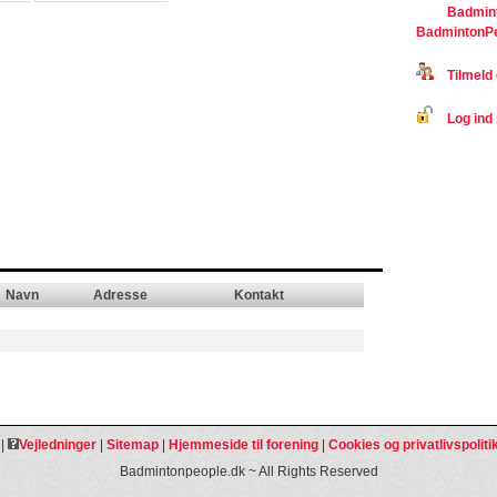
Badmin
BadmintonP
Tilmeld 
Log ind 
Navn
Adresse
Kontakt
|
Vejledninger
|
Sitemap
|
Hjemmeside til forening
|
Cookies og privatlivspoliti
Badmintonpeople.dk ~ All Rights Reserved