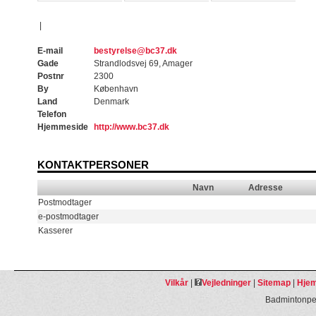
|
E-mail
bestyrelse@bc37.dk
Gade
Strandlodsvej 69, Amager
Postnr
2300
By
København
Land
Denmark
Telefon
Hjemmeside
http://www.bc37.dk
KONTAKTPERSONER
Navn
Adresse
Postmodtager
e-postmodtager
Kasserer
Vilkår
|
Vejledninger
|
Sitemap
|
Hjem
Badmintonpeo