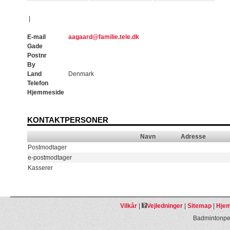
|
E-mail
aagaard@familie.tele.dk
Gade
Postnr
By
Land
Denmark
Telefon
Hjemmeside
KONTAKTPERSONER
Navn
Adresse
Postmodtager
e-postmodtager
Kasserer
Vilkår
|
Vejledninger
|
Sitemap
|
Hjem
Badmintonpeo