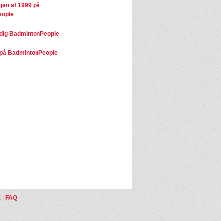
gen af 1999 på
eople
dig BadmintonPeople
på BadmintonPeople
k
|
FAQ