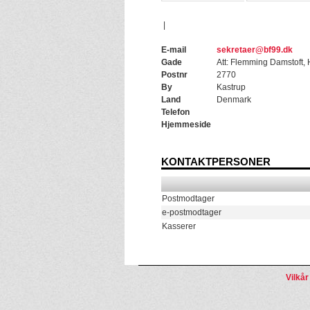
|
E-mail
sekretaer@bf99.dk
Gade
Att: Flemming Damstoft,
Postnr
2770
By
Kastrup
Land
Denmark
Telefon
Hjemmeside
KONTAKTPERSONER
Postmodtager
e-postmodtager
Kasserer
Vilkår