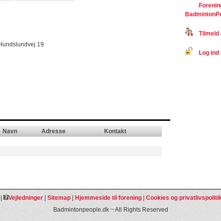
Forenin
BadmintonP
Tilmeld 
 Hundslundvej 19
Log ind 
Navn
Adresse
Kontakt
|
Vejledninger
|
Sitemap
|
Hjemmeside til forening
|
Cookies og privatlivspoliti
Badmintonpeople.dk ~ All Rights Reserved