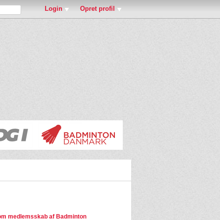
Login
Opret profil
om medlemsskab af Badminton