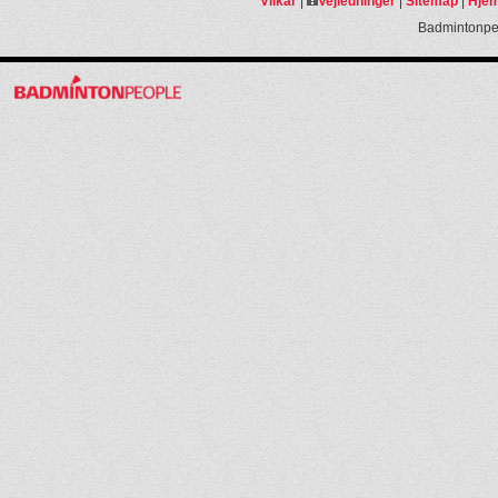
Vilkår
|
Vejledninger
|
Sitemap
|
Hjem
Badmintonpeo