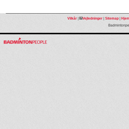
Vilkår
|
Vejledninger
|
Sitemap
|
Hjem
Badmintonpeo