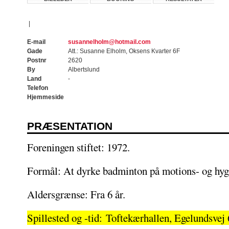
|
E-mail
susannelholm@hotmail.com
Gade
Att.: Susanne Elholm, Oksens Kvarter 6F
Postnr
2620
By
Albertslund
Land
-
Telefon
Hjemmeside
PRÆSENTATION
Foreningen stiftet: 1972.
Formål: At dyrke badminton på motions- og hyg
Aldersgrænse: Fra 6 år.
Spillested og -tid: Toftekærhallen, Egelundsvej