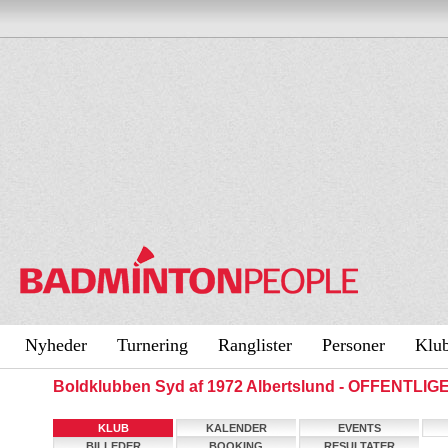
Nyheder
Turnering
Ranglister
Personer
Klu
Boldklubben Syd af 1972 Albertslund - OFFENTLIG
KLUB
KALENDER
EVENTS
BILLEDER
BOOKING
RESULTATER