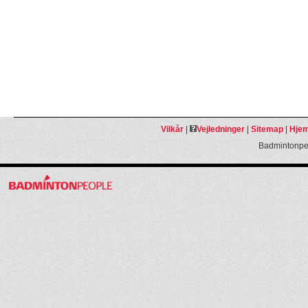
Vilkår
|
Vejledninger
|
Sitemap
|
Hjem
Badmintonpeo