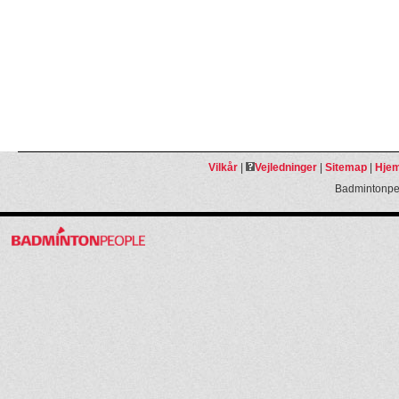
Vilkår
|
Vejledninger
|
Sitemap
|
Hjem
Badmintonpeo