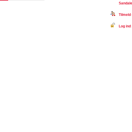
Sandale
Tilmeld 
Log ind 