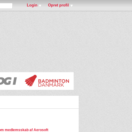
Login
Opret profil
om medlemsskab af Aerosoft