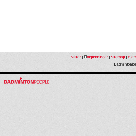
Vilkår
|
Vejledninger
|
Sitemap
|
Hjem
Badmintonpeo