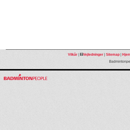
Vilkår
|
Vejledninger
|
Sitemap
|
Hjem
Badmintonpeo