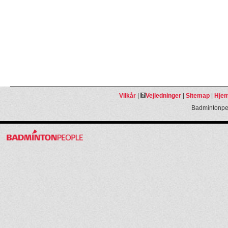
Vilkår
|
Vejledninger
|
Sitemap
|
Hjem
Badmintonpeo