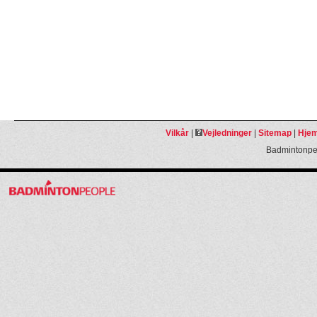
Vilkår
|
Vejledninger
|
Sitemap
|
Hjem
Badmintonpeo