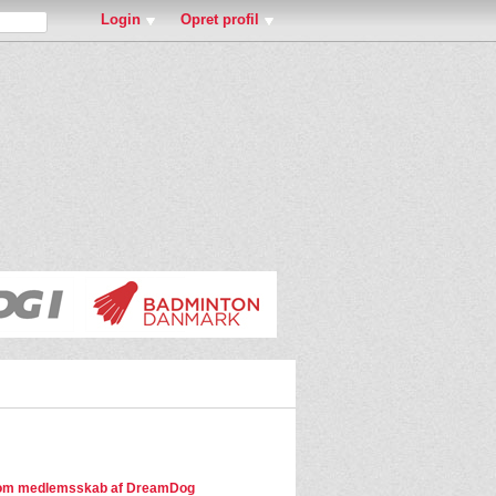
Login
Opret profil
om medlemsskab af DreamDog