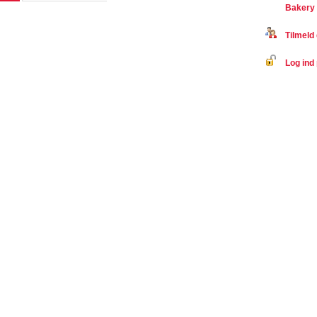
Bakery
Tilmeld 
Log ind 