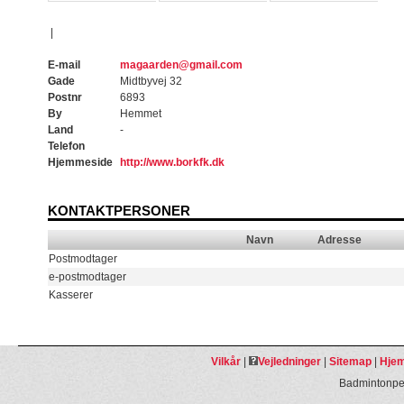
|
E-mail
magaarden@gmail.com
Gade
Midtbyvej 32
Postnr
6893
By
Hemmet
Land
-
Telefon
Hjemmeside
http://www.borkfk.dk
KONTAKTPERSONER
Navn
Adresse
Postmodtager
e-postmodtager
Kasserer
Vilkår
|
Vejledninger
|
Sitemap
|
Hjem
Badmintonpeo