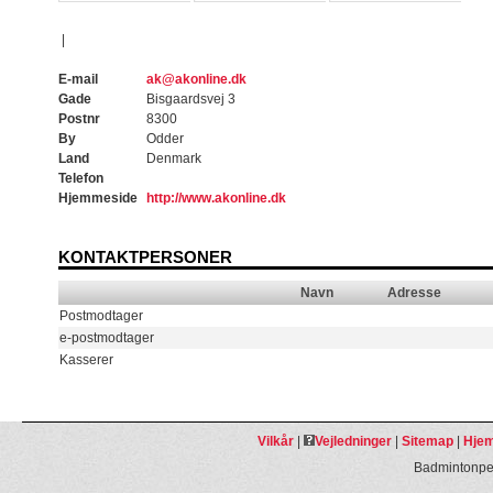
|
E-mail
ak@akonline.dk
Gade
Bisgaardsvej 3
Postnr
8300
By
Odder
Land
Denmark
Telefon
Hjemmeside
http://www.akonline.dk
KONTAKTPERSONER
Navn
Adresse
Postmodtager
e-postmodtager
Kasserer
Vilkår
|
Vejledninger
|
Sitemap
|
Hjem
Badmintonpeo